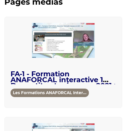
Pages médias
FA-1 - Formation
ANAFORCAL interactive 1
Dermatite atopique en 2021 :
les recommandations ...
Les Formations ANAFORCAL Inter...