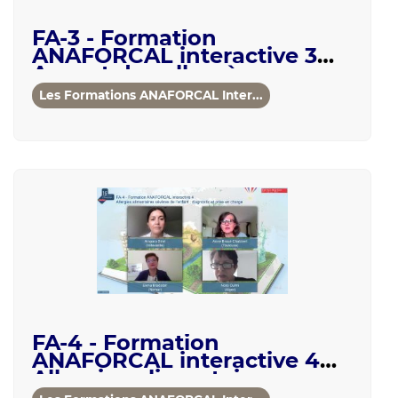
FA-3 - Formation
ANAFORCAL interactive 3
Apport des allergènes
moléculaires en allergologi...
Les Formations ANAFORCAL Inter...
FA-4 - Formation
ANAFORCAL interactive 4
Allergies alimentaires
sévères de l'enfant : diag...