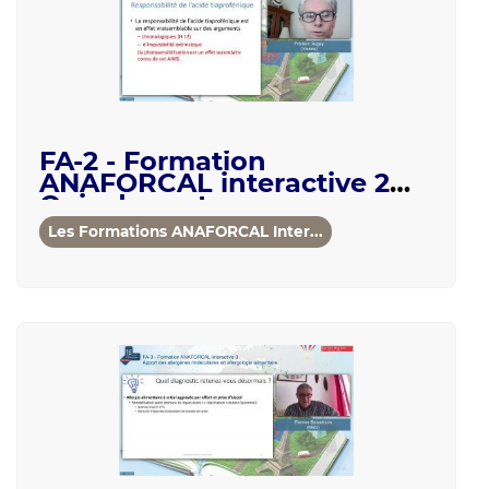
FA-2 - Formation
ANAFORCAL interactive 2
Quiz dermato-
allergologique : peau
Les Formations ANAFORCAL Inter...
blanche/peau n...